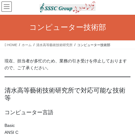
コ
ナ
ン
ビ
テ
ゲ
ン
ー
コンピューター技術部
ツ
シ
へ
ョ
ス
ン
HOME
ホーム
清水高等藝術技術研究所
コンピューター技術部
キ
に
ッ
移
プ
動
現在、担当者が多忙のため、業務の引き受けを停止しております
ので、ご了承ください。
清水高等藝術技術研究所で対応可能な技術
等
コンピューター言語
Basic
ANSI C