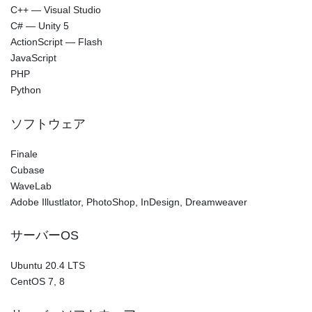
C++ — Visual Studio
C# — Unity 5
ActionScript — Flash
JavaScript
PHP
Python
ソフトウェア
Finale
Cubase
WaveLab
Adobe Illustlator, PhotoShop, InDesign, Dreamweaver
サーバーOS
Ubuntu 20.4 LTS
CentOS 7, 8