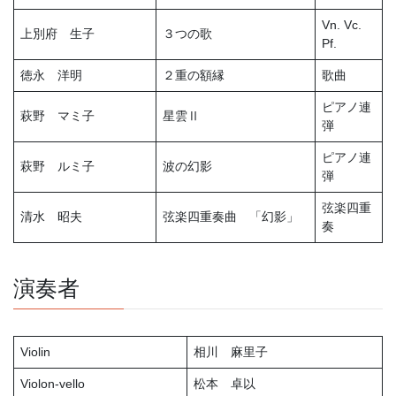
Vn. Vc.
上別府 生子
３つの歌
Pf.
徳永 洋明
２重の額縁
歌曲
ピアノ連
萩野 マミ子
星雲Ⅱ
弾
ピアノ連
萩野 ルミ子
波の幻影
弾
弦楽四重
清水 昭夫
弦楽四重奏曲 「幻影」
奏
演奏者
Violin
相川 麻里子
Violon-vello
松本 卓以