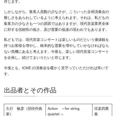
存じます。
しかしながら、集客人員数の少なさが、こういった企画演奏会の
難しさをあらわしているように考えられます。それは、私どもの
集客力の少なさも一つの原因ではありますが、現代音楽業界全体
に対する信頼性の低さ、及び需要の低迷の現われでもあります。
私どもでは、現代音楽コンサートは楽しいものだという価値観を
持つお客様を増やし、根本的な需要を増やしていかなければなら
ない危機にあると考えます。今後も、楽しい現代音楽コンサート
を企画し、続けてまいりたいと存じます。
今後とも、ICME の演奏会を暖かく見守っていただければ幸いで
す。
出品者とその作品
久行 敏彦（招待作曲
Action ～for string
弦楽四重
家）
quartet ～
奏