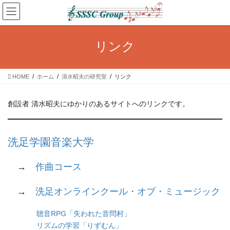
コ
ナ
ン
ビ
テ
ゲ
ン
ー
リンク
ツ
シ
へ
ョ
ス
ン
HOME
ホーム
清水昭夫の研究室
リンク
キ
に
ッ
移
プ
動
創設者 清水昭夫にゆかりのあるサイトへのリンクです。
洗足学園音楽大学
→
作曲コース
→
洗足オンラインクール・オブ・ミュージック
聴音RPG「失われた音問村」
リズムの学習「りずむん」