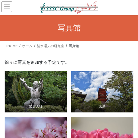
コ
ナ
ン
ビ
テ
ゲ
ン
ー
写真館
ツ
シ
へ
ョ
ス
ン
HOME
ホーム
清水昭夫の研究室
写真館
キ
に
ッ
移
プ
動
徐々に写真を追加する予定です。
出雲大社
宮島